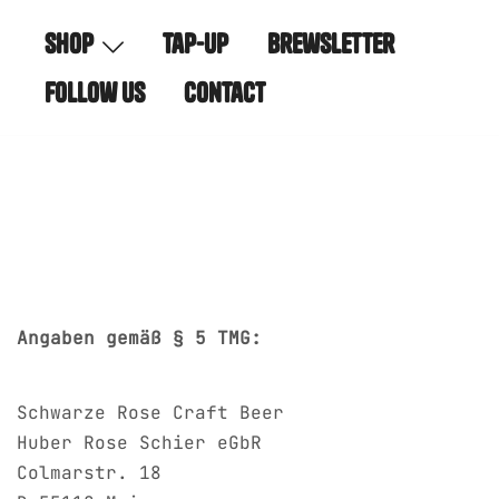
Skip
shop
tap-up
brewsletter
to
content
follow us
contact
Angaben gemäß § 5 TMG:
Schwarze Rose Craft Beer
Huber Rose Schier eGbR
Colmarstr. 18