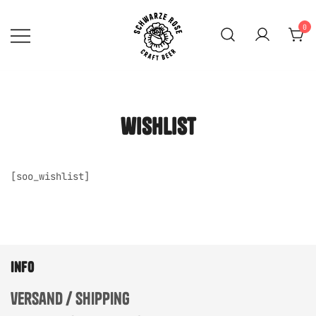
Skip
to
0
content
SCHWARZE ROSE | Craft
Beer Mainz
wishlist
[soo_wishlist]
info
versand / shipping