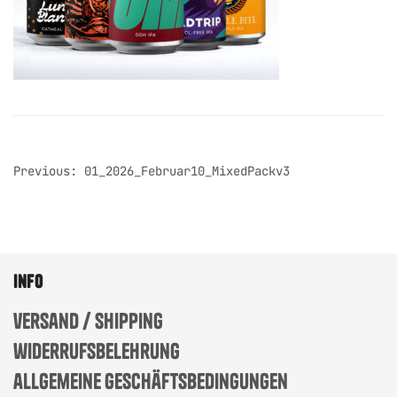
post
Previous:
01_2026_Februar10_MixedPackv3
navigation
info
versand / shipping
widerrufsbelehrung
allgemeine geschäftsbedingungen