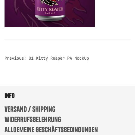
post
Previous:
01_Kitty_Reaper_PA_MockUp
navigation
info
versand / shipping
widerrufsbelehrung
allgemeine geschäftsbedingungen