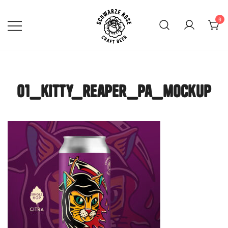
Skip
to
0
content
SCHWARZE ROSE | Craft
Beer Mainz
01_kitty_reaper_pa_mockup