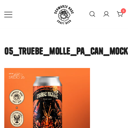
Skip
to
0
content
SCHWARZE ROSE | Craft
Beer Mainz
05_truebe_molle_pa_can_mock