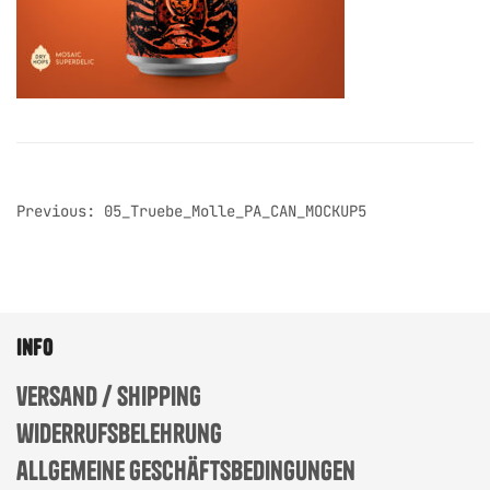
post
Previous:
05_Truebe_Molle_PA_CAN_MOCKUP5
navigation
info
versand / shipping
widerrufsbelehrung
allgemeine geschäftsbedingungen