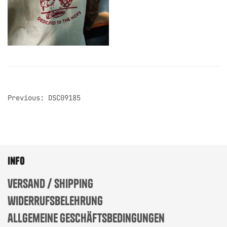
post
Previous:
DSC09185
navigation
info
versand / shipping
widerrufsbelehrung
allgemeine geschäftsbedingungen