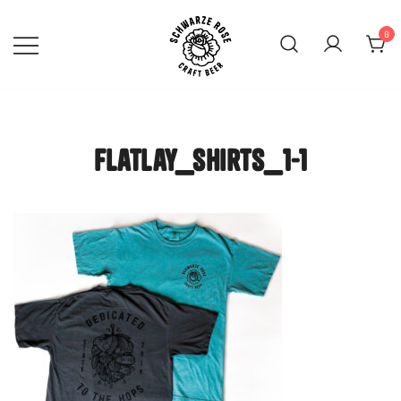
Skip
to
0
content
SCHWARZE ROSE | Craft
Beer Mainz
flatlay_shirts_1-1