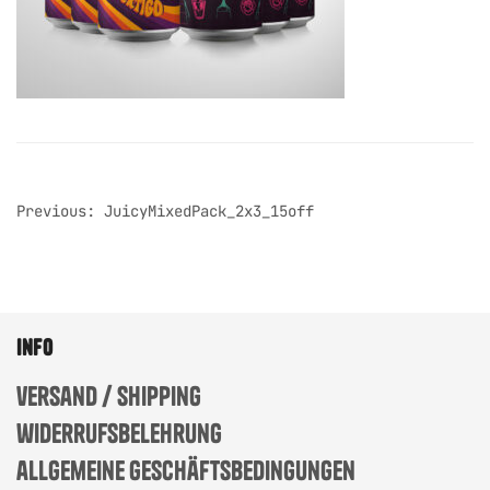
post
Previous:
JuicyMixedPack_2x3_15off
navigation
info
versand / shipping
widerrufsbelehrung
allgemeine geschäftsbedingungen