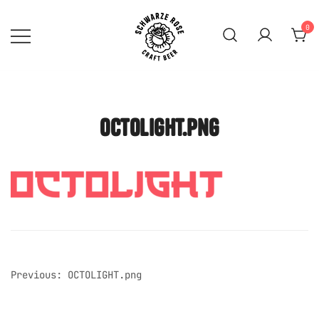
Skip
to
0
content
SCHWARZE ROSE | Craft
Beer Mainz
octolight.png
post
Previous:
OCTOLIGHT.png
navigation