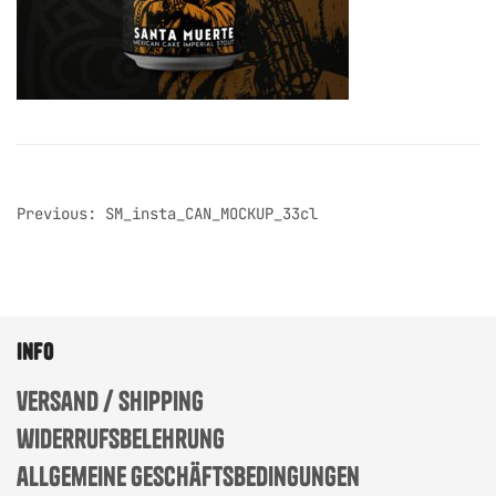
post
Previous:
SM_insta_CAN_MOCKUP_33cl
navigation
info
versand / shipping
widerrufsbelehrung
allgemeine geschäftsbedingungen