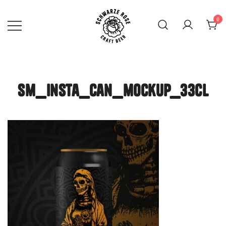
Skip
to
0
content
SCHWARZE ROSE | Craft
Beer Mainz
sm_insta_can_mockup_33cl