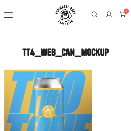
Skip
to
0
content
SCHWARZE ROSE | Craft
Beer Mainz
tt4_web_can_mockup