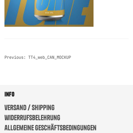
post
Previous:
TT4_web_CAN_MOCKUP
navigation
info
versand / shipping
widerrufsbelehrung
allgemeine geschäftsbedingungen